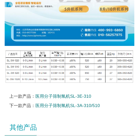
上一款产品：
医用分子筛制氧机SL-3E-310
下一款产品：
医用分子筛制氧机SL-3A-310/510
其他产品