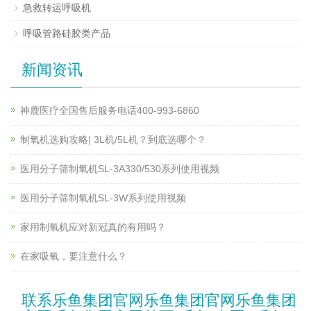
急救转运呼吸机
呼吸管路硅胶类产品
新闻资讯
神鹿医疗全国售后服务电话400-993-6860
制氧机选购攻略| 3L机/5L机？到底选哪个？
医用分子筛制氧机SL-3A330/530系列使用视频
医用分子筛制氧机SL-3W系列使用视频
家用制氧机应对新冠真的有用吗？
在家吸氧，要注意什么？
联系乐鱼集团官网乐鱼集团官网乐鱼集团