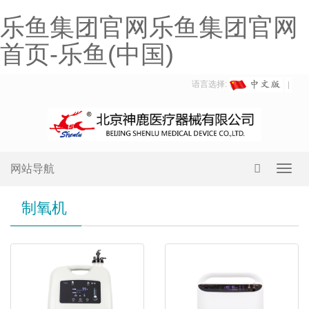
乐鱼集团官网乐鱼集团官网
首页-乐鱼(中国)
语言选择:
网站导航
Toggl
navig
制氧机