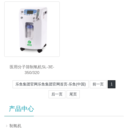
医用分子筛制氧机SL-3E-
350/320
乐鱼集团官网乐鱼集团官网首页-乐鱼(中国)
前一页
1
后一页
尾页
产品中心
制氧机