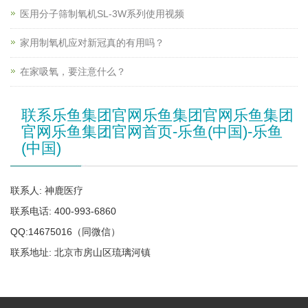
医用分子筛制氧机SL-3W系列使用视频
家用制氧机应对新冠真的有用吗？
在家吸氧，要注意什么？
联系乐鱼集团官网乐鱼集团官网乐鱼集团
官网乐鱼集团官网首页-乐鱼(中国)-乐鱼
(中国)
联系人: 神鹿医疗
联系电话: 400-993-6860
QQ:14675016（同微信）
联系地址: 北京市房山区琉璃河镇