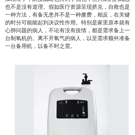
也不是没有道理。假如医疗资源呈现挤兑，自救也是
一种方法，有备无患并不是一种糜费，相反，在关键
的时分可能能起到决议性作用。特别是家里原本就有
心肺问题的病人，不论有没有疫情，都是需求备上一
台制氧机的。离不开氧气的病人，以至需求额外准备
一台备用机，以备不时之需。