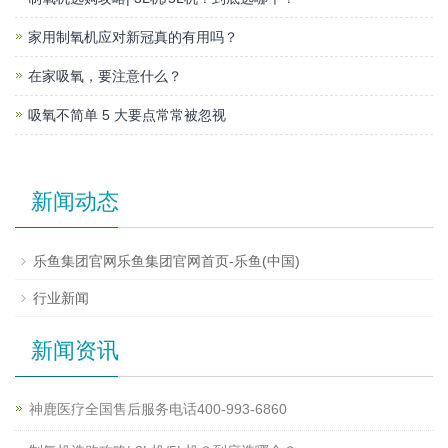
家用制氧机应对新冠真的有用吗？
在家吸氧，要注意什么？
吸氧不简单 5 大要点常常被忽视
新闻动态
乐鱼集团官网乐鱼集团官网首页-乐鱼(中国)
行业新闻
新闻资讯
神鹿医疗全国售后服务电话400-993-6860