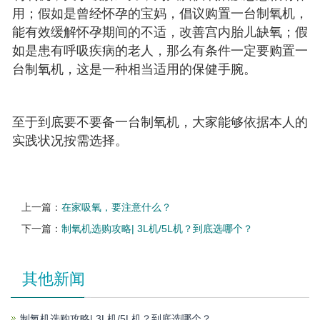
用；假如是曾经怀孕的宝妈，倡议购置一台制氧机，
能有效缓解怀孕期间的不适，改善宫内胎儿缺氧；假
如是患有呼吸疾病的老人，那么有条件一定要购置一
台制氧机，这是一种相当适用的保健手腕。
至于到底要不要备一台制氧机，大家能够依据本人的
实践状况按需选择。
上一篇：
在家吸氧，要注意什么？
下一篇：
制氧机选购攻略| 3L机/5L机？到底选哪个？
其他新闻
制氧机选购攻略| 3L机/5L机？到底选哪个？