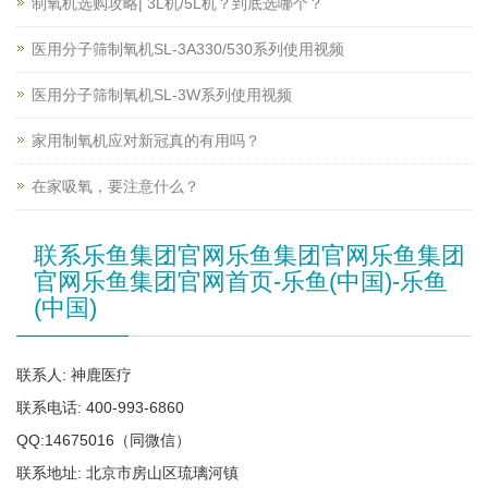
制氧机选购攻略| 3L机/5L机？到底选哪个？
医用分子筛制氧机SL-3A330/530系列使用视频
医用分子筛制氧机SL-3W系列使用视频
家用制氧机应对新冠真的有用吗？
在家吸氧，要注意什么？
联系乐鱼集团官网乐鱼集团官网乐鱼集团
官网乐鱼集团官网首页-乐鱼(中国)-乐鱼
(中国)
联系人: 神鹿医疗
联系电话: 400-993-6860
QQ:14675016（同微信）
联系地址: 北京市房山区琉璃河镇