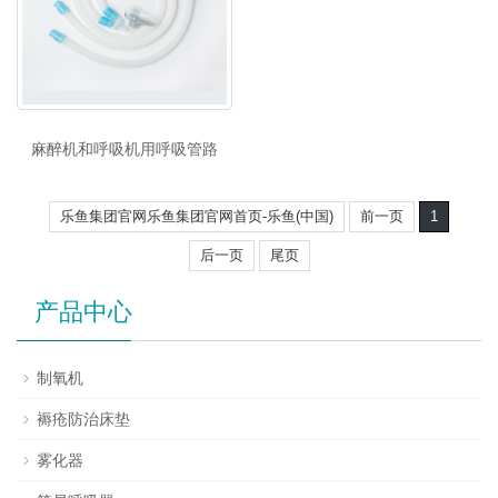
麻醉机和呼吸机用呼吸管路
乐鱼集团官网乐鱼集团官网首页-乐鱼(中国)
前一页
1
后一页
尾页
产品中心
制氧机
褥疮防治床垫
雾化器