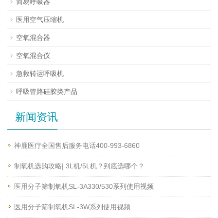
简易呼吸器
医用空气压缩机
空氧混合器
空氧混合仪
急救转运呼吸机
呼吸管路硅胶类产品
新闻资讯
神鹿医疗全国售后服务电话400-993-6860
制氧机选购攻略| 3L机/5L机？到底选哪个？
医用分子筛制氧机SL-3A330/530系列使用视频
医用分子筛制氧机SL-3W系列使用视频