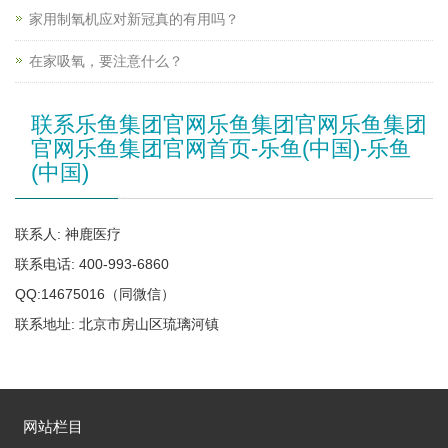
家用制氧机应对新冠真的有用吗？
在家吸氧，要注意什么？
联系乐鱼集团官网乐鱼集团官网乐鱼集团
官网乐鱼集团官网首页-乐鱼(中国)-乐鱼
(中国)
联系人: 神鹿医疗
联系电话: 400-993-6860
QQ:14675016（同微信）
联系地址: 北京市房山区琉璃河镇
网站栏目